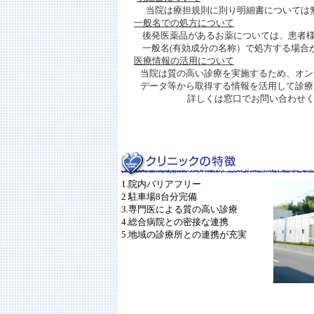
当院は療担規則に則り明細書については無
一般名での処方について
後発医薬品があるお薬については、患者様
一般名(
有効成分の名称）で処方する場合
医療情報の活用について
当院は質の高い診療を実施するため、オン
データ等から取得する情報を活用して診療
詳しくは窓口でお問い合わせく
1.院内バリアフリー
2 駐車場8台分完備
3.専門医による質の高い診療
4.総合病院との密接な連携
5.地域の診療所との連携が充実