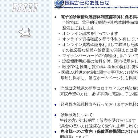
●
電子的診療情報連携体制整備加算に係る掲
当院では、電子的診療情報連携体制整備加
整備しております
⋆ オンライン請求を行っています
⋆ オンライン資格確認を行う体制を有して
⋆ オンライン資格確認を利用して取得した
その他必要な情報を診察室で閲覧または活
⋆ マイナンバーカードの保険証利用につい
⋆ 診療報酬明細書の無料交付、院内掲示を
⋆ 医療DXを推進し質の高い医療の提供に努
⋆ 医療DX推進の体制に関する事項および情
場所に掲示し、当院ホームページにも掲載
● 当院は宮城県の新型コロナウィルス感染症
来院希望の方は、必ず事前に電話にてご相
●
経鼻胃内視鏡検査を行っておりますお気軽
●
診療状況について
午後の方が比較的早く診察を受けられます
(具合の悪い方は遠慮なく受付にお申し出く
●
患者様へのご案内（保健医療機関における
明細書について